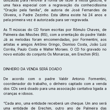
utilizadas para renovar a forma de fazer a missa gaúcha, e
uma faixa especial com a regravação da conhecidíssima
“Oração pela família”, de autoria de José Fernandes de
Oliveira, o Padre Zezinho. Esta última existe há 24 anos e
pela primeira vez é autorizada para ser regravada.
As 11 músicas do CD foram escritas por Rômulo Chaves, de
Palmeira das Missões (RS), com a orientação do padre Valdir.
Já as melodias foram encomendadas, por Formentini, aos
artistas e amigos Antônio Gringo, Dionísio Costa, João Luiz
Corrêa, Paulo Costa e Walter Moraes. O CD foi gravado no
novo estúdio do conjunto Os Monarcas, em Erechim (RS).
DINHEIRO DA VENDA SERÁ DOADO
De acordo com o padre Valdir Antonio Formentini,
coordenador do trabalho, o dinheiro captado com a venda
dos CDs será doado para uma associação caritativa ligada a
crianças e idosos.
“Cada ano, uma entidade receberá um cheque. Um ano será
uma entidade de Erechim, outro ano de Palmeira das