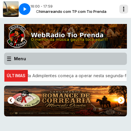
16:00 - 17:59
 Teixeira-2026]
 Prenda
Chimarreando com TP com Tio Prenda
Potreador [Lisandro Amaral e André Teixeira-2026]
Menu
nrola Adimplentes começa a operar nesta segunda-feira
ÚLTIMAS
Lan