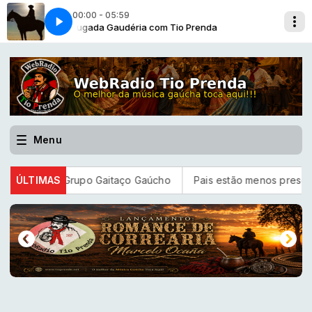
00:00 - 05:59
da
Madrugada Gaudéria com Tio Prenda
Tiro de Laço [Paullo Costa-2020]
Menu
 Batista e Grupo Gaitaço Gaúcho
ÚLTIMAS
Pais estão menos presentes 