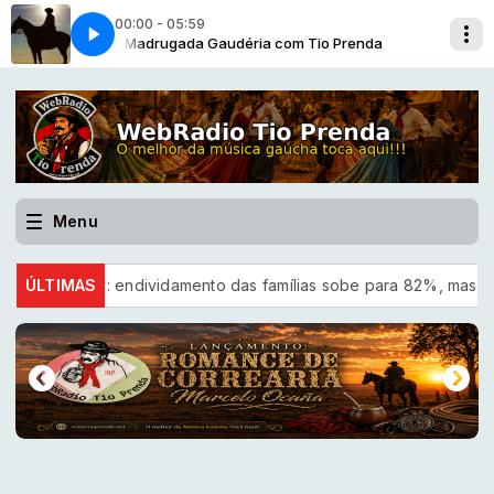
00:00 - 05:59
enda
Madrugada Gaudéria com Tio Prenda
Herança [Dario Scmidt-2026]
Menu
CNC: endividamento das famílias sobe para 82%, mas inadimplênc
ÚLTIMAS