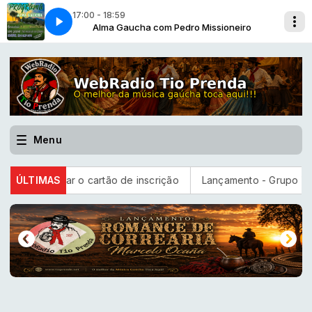
17:00 - 18:59
ioneiro
o Nativo-2015]
io Prenda
Alma Gaucha com Pedro Missioneiro
O Luxo do Gaucho [Grupo Chão Nativo-2015]
Bailanta do Tio Prenda com Tio Prenda
Menu
ultar o cartão de inscrição
ÚLTIMAS
Lançamento - Grupo Vanerão - 