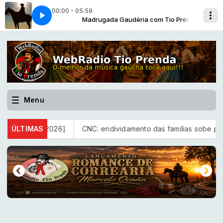
00:00 - 05:59
SQUE PARA DOM MUNHOZ
m Tio Prenda
Madrugada Gaudéria com Tio Prenda
GAROTOS DO FANDANGO - CHASQUE PARA D
Menu
sta-2026]
ÚLTIMAS
CNC: endividamento das famílias sobe para 82%, m