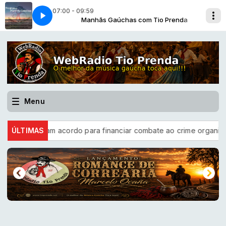
07:00 - 09:59
 Prenda
Os Serranos]
Manhãs Gaúchas com Tio Prenda
Tio Mario no Terol [1974.Os Serranos]
Menu
D firmam acordo para financiar combate ao crime organizado
ÚLTIMAS
TS