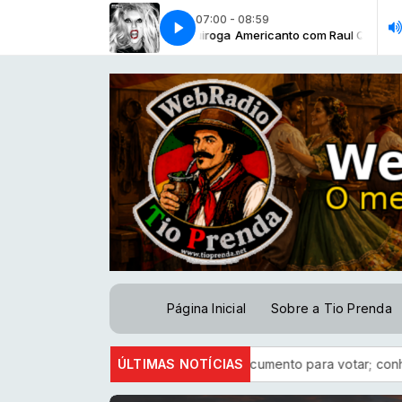
07:00 - 08:59
AMERICANTO - BLOCO 02 - 04-01-2024
Americanto com Raul Quiroga
Americanto com Raul Quiroga
AMERICANTO - BLOCO 02 - 04
Página Inicial
Sobre a Tio Prenda
d
E-Título serve como documento para votar; conheça outras 
ÚLTIMAS NOTÍCIAS