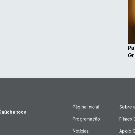
Pa
Gr
Página Inicial
Sobre 
 Gaúcha toca
Programação
Filmes
Notícias
Apoio C