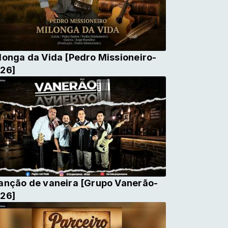
longa da Vida [Pedro Missioneiro-
26]
anção de vaneira [Grupo Vanerão-
26]