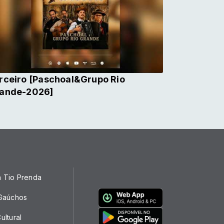
rceiro [Paschoal&Grupo Rio
ande-2026]
a Tio Prenda
 Gaúchos
ultural