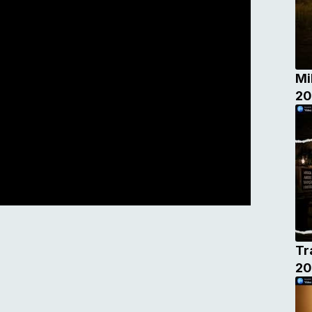
Mi
20
Tr
20