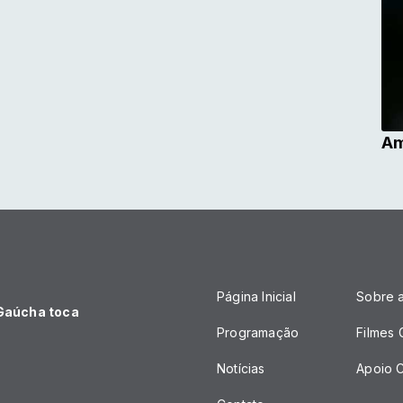
Am
Página Inicial
Sobre 
 Gaúcha toca
Programação
Filmes
Notícias
Apoio C