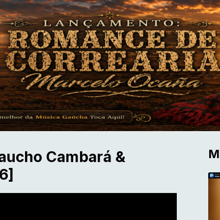
M
[Gaucho Cambará &
6]