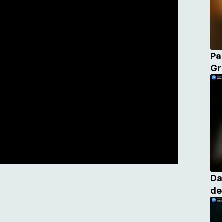
Pa
Gr
Da
de