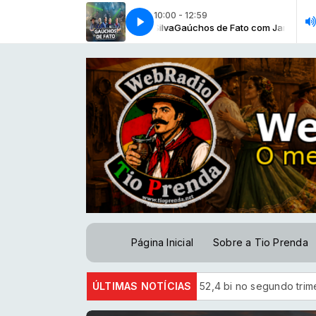
10:00 - 12:59
nda-Guapa [Grupo Gaúchos de Fato]
Gaúchos de Fato com Jardel Silva
Gaúchos de Fato com Jardel Silva
Prenda-Guapa [Grupo Gaúchos de 
Página Inicial
Sobre a Tio Prenda
robras tem lucro líquido de R$ 52,4 bi no segundo trimestre
ÚLTIMAS NOTÍCIAS
S