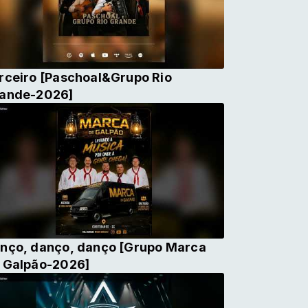
rceiro [Paschoal&Grupo Rio
ande-2026]
nço, danço, danço [Grupo Marca
 Galpão-2026]