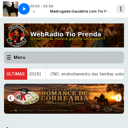
00:00 - 05:59
a com Tio Prenda
des&Familia-2018]
Madrugada Gaudéria com Tio Prenda
Ta Feio [Jorge Guedes&Familia-2018]
Menu
ullo Costa-2026]
ÚLTIMAS
CNC: endividamento das famílias sobe para