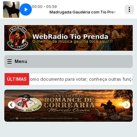
00:00 - 05:59
com Tio Prenda
DOS’ NO AMOR
Madrugada Gaudéria com Tio Prenda
MANO LIMA - ‘AJOJADOS’ NO AMOR
Menu
tulo serve como documento para votar; conheça outras funções ú
ÚLTIMAS