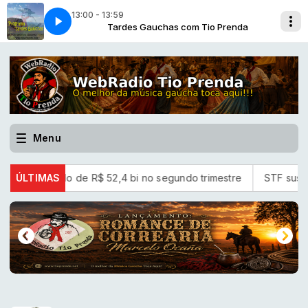
13:00 - 13:59
ande com Voltencir Fleck
Tio Prenda
ciani]
Tardes Gauchas com Tio Prenda
Meu Estilo [Álvaro Feliciani]
Pelos Caminhos do Rio Grande com Voltencir F
Menu
 lucro líquido de R$ 52,4 bi no segundo trimestre
ÚLTIMAS
STF suspen