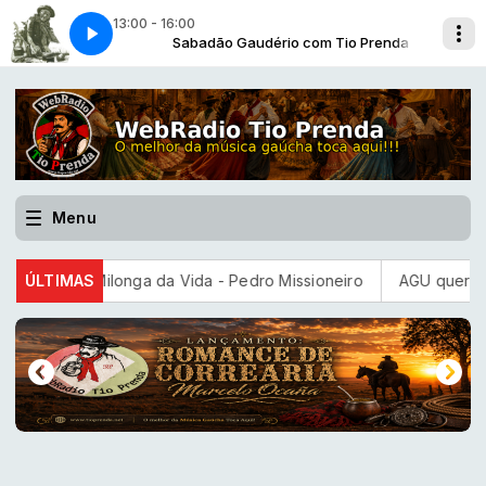
13:00 - 16:00
 Tio Prenda
Teixeirinha-1961]
Sabadão Gaudério com Tio Prenda
Chimarreando Sozinho [Teixeirinha-1961]
Menu
ento - Milonga da Vida - Pedro Missioneiro
ÚLTIMAS
AGU quer suspend