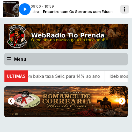
09:00 - 10:59
m Edson Dutra
s
Encontro com Os Serranos com Edson Dutra
pgm 1157 bloco 6 Os Monarcas
Menu
 baixa taxa Selic para 14% ao ano
ÚLTIMAS
Ideb mostra avanço da e