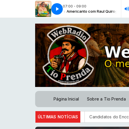
07:00 - 09:00
ANTO - BLOCO - 03 -02-05-2024
Americanto com Raul Quiroga
Americanto com Raul Quiroga
AMERICANTO - BLOCO - 03 -02-05-2
Página Inicial
Sobre a Tio Prenda
lataforma Discord no Brasil
ÚLTIMAS NOTÍCIAS
Candidatos do Encceja 2026 pode