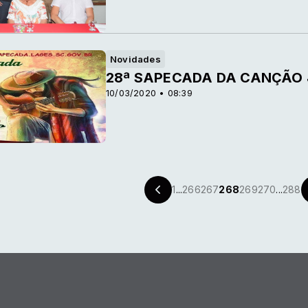
Novidades
28ª SAPECADA DA CANÇÃO 
10/03/2020 • 08:39
1
...
266
267
268
269
270
...
288