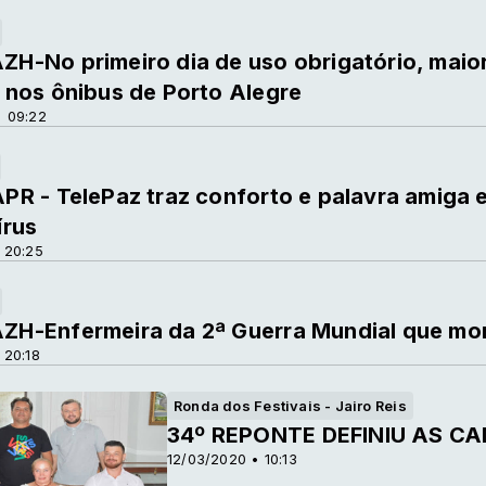
-No primeiro dia de uso obrigatório, maior
nos ônibus de Porto Alegre
 09:22
PR - TelePaz traz conforto e palavra amiga
írus
 20:25
H-Enfermeira da 2ª Guerra Mundial que mora
 20:18
Ronda dos Festivais - Jairo Reis
34º REPONTE DEFINIU AS 
12/03/2020 • 10:13