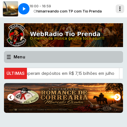
16:00 - 16:59
Prenda
Chimarreando com TP com Tio Prenda
Ala Pucha tche [Os Farrapos]
Menu
a superam depósitos em R$ 7,15 bilhões em julho
ÚLTIMAS
“Super El 