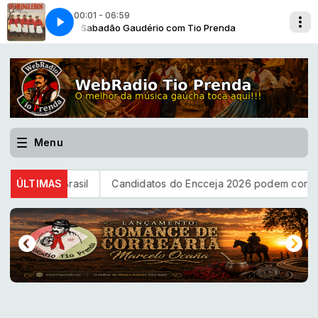
00:01 - 06:59
a
Sabadão Gaudério com Tio Prenda
Dê-lhe Gaita - Os Milongueiros
Menu
 Brasil
ÚLTIMAS
Candidatos do Encceja 2026 podem consultar o cartã