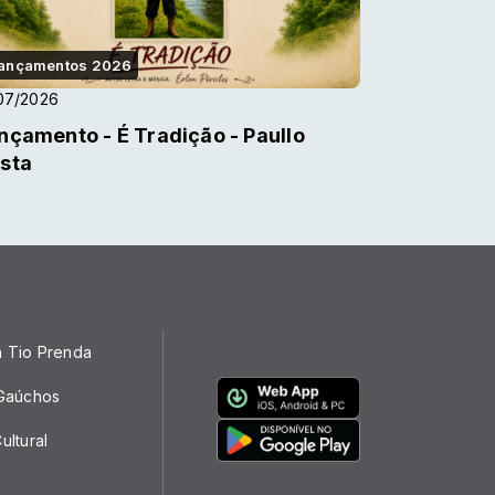
ançamentos 2026
07/2026
nçamento - É Tradição - Paullo
sta
a Tio Prenda
 Gaúchos
ultural