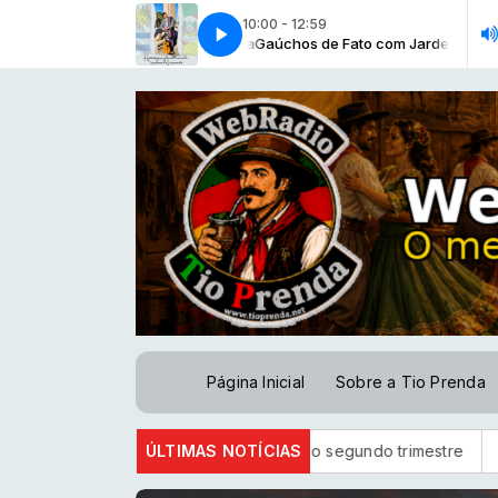
10:00 - 12:59
a da Paz - Gaucho da Fronteira
chos de Fato com Jardel Silva
Gaúchos de Fato com Jardel Silva
Fronteira da Paz - Gaucho da Fronteira
Página Inicial
Sobre a Tio Prenda
ro líquido de R$ 52,4 bi no segundo trimestre
ÚLTIMAS NOTÍCIAS
STF suspende j