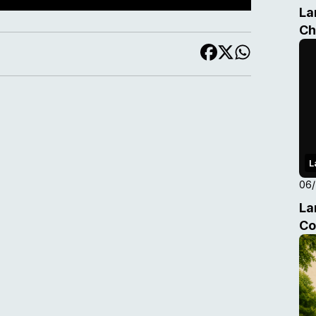
La
Ch
L
06
La
Co