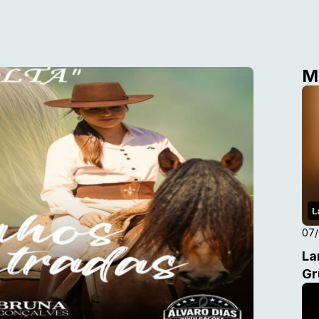
M
L
07
La
Gr