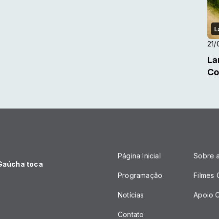
L
21/
La
Co
Página Inicial
Sobre 
 Gaúcha toca
Programação
Filmes
Notícias
Apoio C
Contato