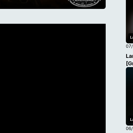
L
07
La
[G
L
06