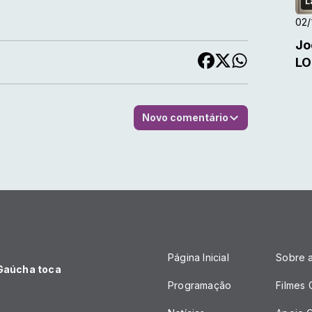
L
02/
Jo
LO
Novo comentário
Página Inicial
Sobre 
 Gaúcha toca
Programação
Filmes