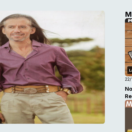
M
L
22/
No
Re