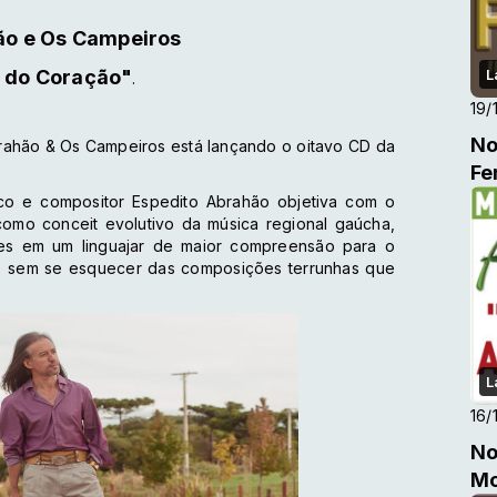
ão e Os Campeiros
 do Coração"
L
.
19/
No
Abrahão & Os Campeiros está lançando o oitavo CD da
Fe
co e compositor Espedito Abrahão objetiva com o
como conceit evolutivo da música regional gaúcha,
es em um linguajar de maior compreensão para o
s, sem se esquecer das composições terrunhas que
L
16/
No
Mo