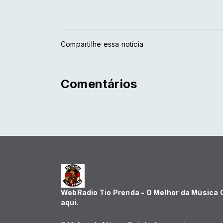
Compartilhe essa notícia
Comentários
WebRadio Tio Prenda - O Melhor da Música
aqui.