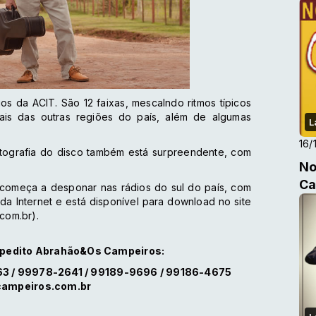
s da ACIT. São 12 faixas, mescalndo ritmos típicos
is das outras regiões do país, além de algumas
L
16/
fotografia do disco também está surpreendente, com
No
Ca
 e começa a desponar nas rádios do sul do país, com
da Internet e está disponível para download no site
com.br).
spedito Abrahão&Os Campeiros:
763 / 99978-2641 / 99189-9696 / 99186-4675
ampeiros.com.br