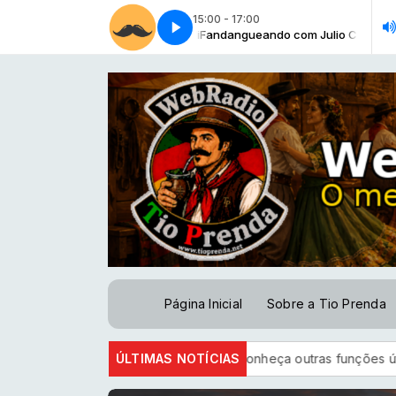
15:00 - 17:00
Fandangueando com Julio Cezar Leo
Dia dos pais - Spot 1
Dia dos
Página Inicial
Sobre a Tio Prenda
ento para votar; conheça outras funções úteis
ÚLTIMAS NOTÍCIAS
Lançamento - 