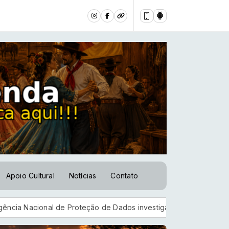
Apoio Cultural
Notícias
Contato
oteção de Dados investiga plataforma Discord
E-Título serve