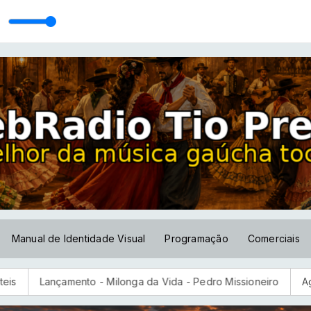
nardi
 pais - Spot 1
Fandangueando com Julio Cezar Leonardi
Manual de Identidade Visual
Programação
Comerciais
Milonga da Vida - Pedro Missioneiro
Agência Nacional de Pr