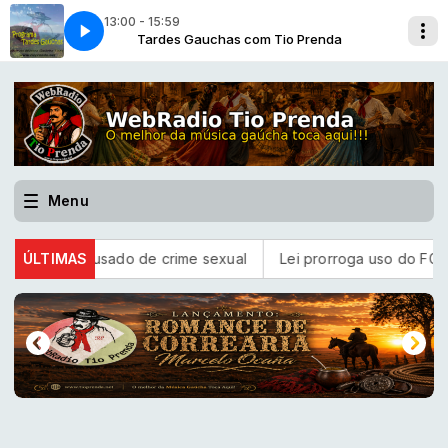
13:00 - 15:59
m Renato Borghetti
enda
io Prenda
Tardes Gauchas com Tio Prenda
Chimarreando com TP com Tio Prenda
Morena Rosa - Elton Saldanha com Renato Borghetti
Menu
TJ acusado de crime sexual
ÚLTIMAS
Lei prorroga uso do FGTS em hosp