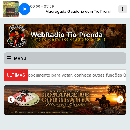
00:00 - 05:59
 Tio Prenda
r de Linguiça
Madrugada Gaudéria com Tio Prenda
Elvio Oliveira - O Vendedor de Linguiça
Menu
 como documento para votar; conheça outras funções úteis
ÚLTIMAS
La