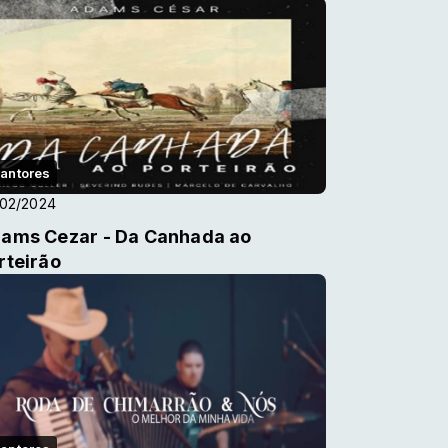
antores
/02/2024
ams Cezar - Da Canhada ao
rteirão