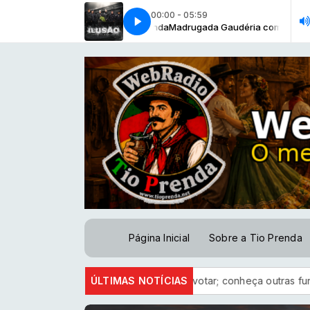
00:00 - 05:59
gada Gaudéria com Tio Prenda
s Da Liberdade [Cleiber Rocha]
Vozes Da Liberdade [Cleiber Rocha]
Madrugada Gaudéria com Tio Prenda
Página Inicial
Sobre a Tio Prenda
ve como documento para votar; conheça outras funções úteis
ÚLTIMAS NOTÍCIAS