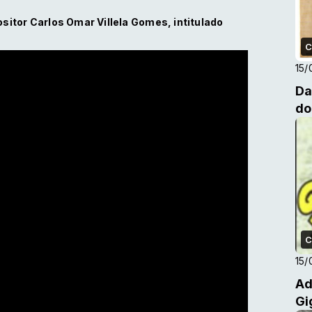
ositor Carlos Omar Villela Gomes, intitulado
C
15/
Da
do
C
15/
Ad
Gi