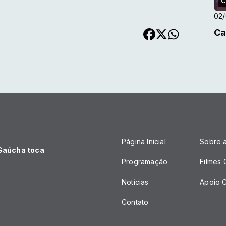
C
02
Ca
Página Inicial
Sobre 
 Gaúcha toca
Programação
Filmes
Notícias
Apoio C
Contato