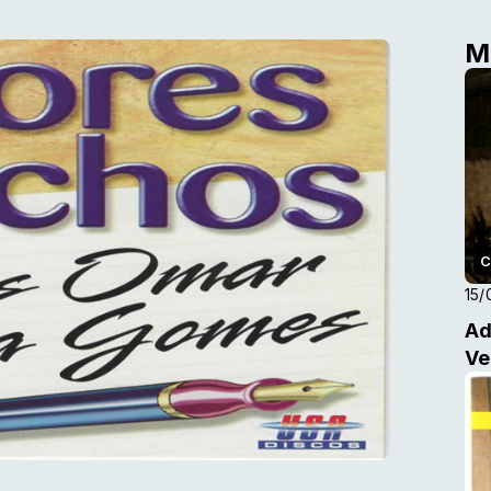
M
C
15/
Ad
Ve