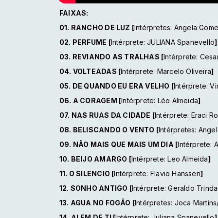
FAIXAS:
01. RANCHO DE LUZ [
Intérpretes: Angela Gom
02. PERFUME
[
Intérprete: JULIANA Spanevello
]
03. REVIANDO AS TRALHAS
[
Intérprete: Cesa
04. VOLTEADAS
[
Intérprete: Marcelo Oliveira
]
05. DE QUANDO EU ERA VELHO
[
Intérprete: V
06. A CORAGEM
[
Intérprete: Léo Almeida
]
07. NAS RUAS DA CIDADE
[
Intérprete: Eraci R
08. BELISCANDO O VENTO
[
Intérpretes: Ange
09. NÃO MAIS QUE MAIS UM DIA
[
Intérprete: 
10. BEIJO AMARGO
[
Intérprete: Leo Almeida
]
11. O SILENCIO
[
Intérprete: Flavio Hanssen
]
12. SONHO ANTIGO
[
Intérprete: Geraldo Trind
13. AGUA NO FOGÃO
[
Intérpretes: Joca Martins
14. ALEM DE TI
[
Intérprete: Juliana Spanevello
]