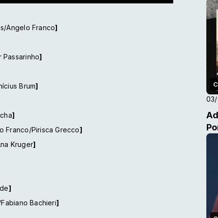
es/Angelo Franco
]
r Passarinho
]
C
inícius Brum
]
03
Ad
ocha
]
Po
lo Franco/Pirisca Grecco
]
Ana Kruger
]
ade
]
/Fabiano Bachieri
]