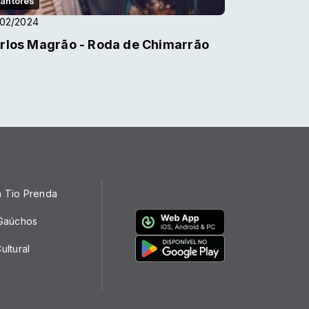
antores
/02/2024
rlos Magrão - Roda de Chimarrão
a Tio Prenda
 Gaúchos
ultural