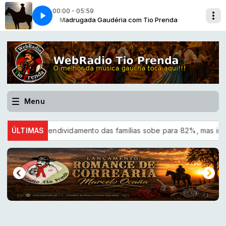
00:00 - 05:59
Luiz Correa-2019]
Prenda
Madrugada Gaudéria com Tio Prenda
orelhao da fronteira [Grupo Rodeio-Joao Luiz Correa-
Menu
CNC: endividamento das famílias sobe para 82%, mas inadimplên
ÚLTIMAS