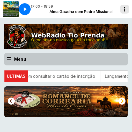
17:00 - 18:59
issioneiro
LC-04
Alma Gaucha com Pedro Missioneiro
ALMA GAUCHA -08-08-BLC-04
Menu
em consultar o cartão de inscrição
ÚLTIMAS
Lançamento - Grupo Vane