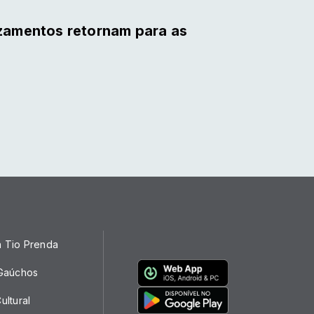
izamentos retornam para as
a Tio Prenda
 Gaúchos
ultural