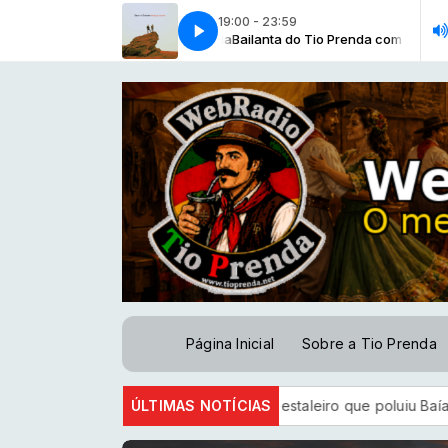
19:00 - 23:59
ta do Tio Prenda com Tio Prenda
Rio Grande é Rio Grande
Rio Grande é Rio Grande
Bailanta do Tio Prenda com Tio Prenda
Página Inicial
Sobre a Tio Prenda
enuncia empresas donas de estaleiro que poluiu Baía de Guana
ÚLTIMAS NOTÍCIAS