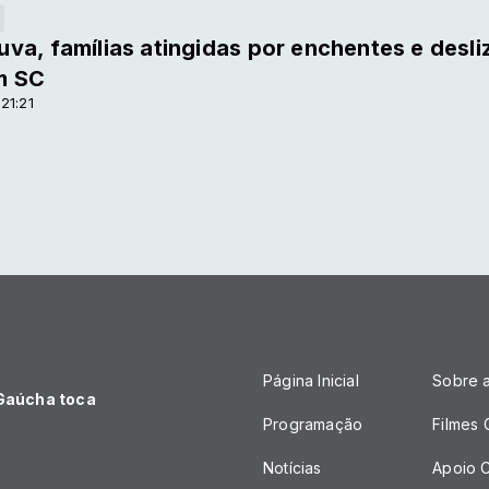
va, famílias atingidas por enchentes e desl
m SC
21:21
Página Inicial
Sobre 
 Gaúcha toca
Programação
Filmes
Notícias
Apoio C