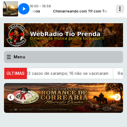
16:00 - 16:59
ca [De Lima e Leninha - 1995]
m TP com Tio Prenda
 Pedro Missioneiro
Chimarreando com TP com Tio Prenda
Alma Gaucha com Pedro Missioneiro
Vanera da Bossoroca [De Lima e Leninha -
Menu
o confirma 23 casos de sarampo; 16 não se vacinaram
ÚLTIMAS
Retira